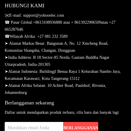
HUBUNGI KAMI
✉️E-mail: support@yohooelec.com
☎ Pasar Global:
+8613108936888 atau + 8613922906509
atau +27
665287646
☎
Wilayah Afrika: +27 081 232 3589
➤ Alamat Markas Besar: Bangunan A, No. 12 Xincheng Road,
Komunitas Shangsha, Changan, Dongguan
➤
India Adderss: B 18.Sector-85.Noida, Gautam Buddha Nagar
Uttarpradesh, India-201305
➤
Alamat Indonesia: Buildingjl Benua Raya 1 Kelurahan Nambo Jaya,
Kecamatan Karawaci, Kota Tangerang-15112
➤
Alamat Afrika Selatan: 10 Achter Road, Paulshof, Rivonia,
Johannesburg
Berlangganan sekarang
Daftar untuk mendapatkan produk terbaru, rilis baru dan banyak lagi
BERLANGGANAN