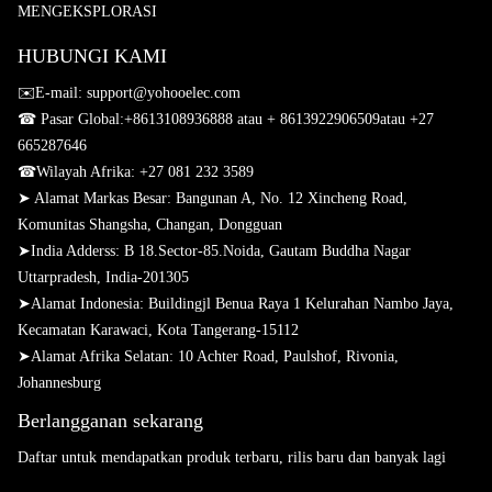
MENGEKSPLORASI
HUBUNGI KAMI
✉️E-mail: support@yohooelec.com
☎ Pasar Global:
+8613108936888 atau + 8613922906509
atau +27
665287646
☎
Wilayah Afrika: +27 081 232 3589
➤ Alamat Markas Besar: Bangunan A, No. 12 Xincheng Road,
Komunitas Shangsha, Changan, Dongguan
➤
India Adderss: B 18.Sector-85.Noida, Gautam Buddha Nagar
Uttarpradesh, India-201305
➤
Alamat Indonesia: Buildingjl Benua Raya 1 Kelurahan Nambo Jaya,
Kecamatan Karawaci, Kota Tangerang-15112
➤
Alamat Afrika Selatan: 10 Achter Road, Paulshof, Rivonia,
Johannesburg
Berlangganan sekarang
Daftar untuk mendapatkan produk terbaru, rilis baru dan banyak lagi